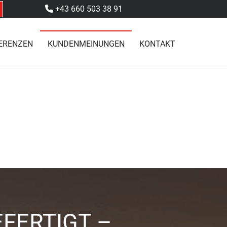
+43 660 503 38 91

ERENZEN
KUNDENMEINUNGEN
KONTAKT
FERTIGT –