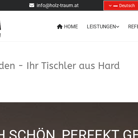
info@holz-traum.at

Deutsch
HOME
LEISTUNGEN
REF
en - Ihr Tischler aus Hard
H SCHÖN, PERFEKT GE